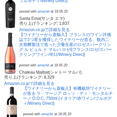
フルボディ/Winery Direct]
posted with
amazlet
at 18.05.20
Santa Ema(サンタ エマ)
売り上げランキング: 1,837
Amazon.co.jpで詳細を見る
【ワイナリーから直輸入】フランスのワイン評価
誌で2つ星を獲得したワイナリーが造る、瓶内二
次発酵製法で造った少量生産のロゼスパークリン
グ ル ビュル ド マルバ ロゼl[フランス/ロゼ/スパー
クリングワイン/辛口/Winery Direct]
posted with
amazlet
at 18.05.20
Chateau Malbat(シャトー マルバ)
売り上げランキング: 8,329
Amazon.co.jpで詳細を見る
【ワイナリーから直輸入】有機栽培ワイナリー
が造る ラ・マージア ロッソ・ディ・モンタルチ
ーノ D.O.C. 750ml [イタリア/赤ワイン/フルボデ
ィ/Winery Direct]
posted with
amazlet
at 18.05.20