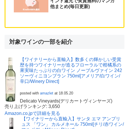
イント還元で実質無料のマンガ
他まとめ(毎日更新)
対象ワインの一部を紹介
【ワイナリーから直輸入】数多くの輝かしい受賞
歴を持つワイナリーが造るフローラルで柑橘系の
果実味たっぷりの白ワイン ノーブルヴァイン 242
ソーヴィニヨンブラン 750ml[アメリア/白ワイン/
辛口/Winery Direct]
posted with
amazlet
at 18.05.20
Delicato Vineyards(デリカートヴィンヤーズ)
売り上げランキング: 3,650
Amazon.co.jpで詳細を見る
【ワイナリーから直輸入】サンタ エマ アンプリ
ュス 「ワン」 カルメネール 750ml[チリ/赤ワイン/