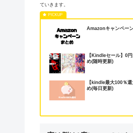
ていきます。
Amazonキャンペー
【Kindleセール】0
め(随時更新)
【kindle最大10
め(毎日更新)