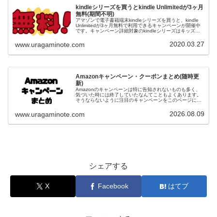
kindleシリーズを買うとkindle Unlimitedが3ヶ月
無料(期間不明)
アマゾンで電子書籍端末kindleシリーズを買うと、kindle
Unlimitedが3ヶ月無料で利用できるキャンペーンが開催中
です。キャンペーン詳細対象のkindleシリーズはキッズモ
デルを除くkindle、kindle Paperwhi...
2020.03.27
www.uragaminote.com
Amazonキャンペーン・クーポンまとめ(随時更
新)
Amazonのキャンペーンは特に告知されないものも多く、
気づいた時には終了していたなんてこともよくあります。
そうならないように注目のキャンペーンをこのページにピ
ックアップして随時まとめていきます。★印のついたもの
は特におすすめのキャンペーン...
2026.08.09
www.uragaminote.com
シェアする
X
Facebook
はてブ