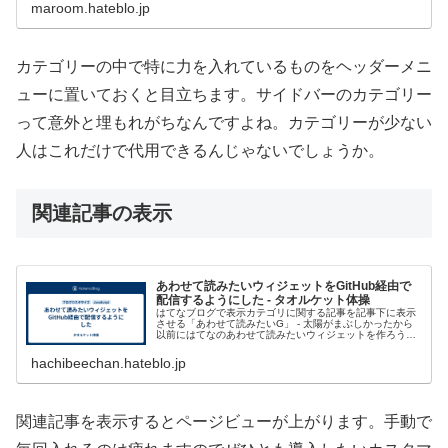
るので多用は...
maroom.hateblo.jp
カテゴリーの中で特に力を入れているものをヘッダーメニ
ューに置いておくと目立ちます。サイドバーのカテゴリー
って意外と埋もれがちなんですよね。カテゴリーが少ない
人はこれだけで代用できるんじゃないでしょうか。
関連記事の表示
あわせて読みたいウィジェットをGitHub経由で
配信するようにした - タオルケット体操
はてなブログで表示カテゴリに関する記事を記事下に表示
させる「あわせて読みたいG」 - 太陽がまぶしかったから
以前にはてなのあわせて読みたいウィジェットを作ろうと
思ったやつ（はてな用の「あわせて読みたい」ウィジェッ
ト作った - タオルケット...
hachibeechan.hateblo.jp
関連記事を表示するとページビューが上がります。手動で