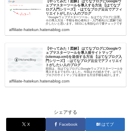
【やってみた！図解】 はてなブログにGoogleウ
ェブマスターツールを導入する方法 【はてなブ
ログ入門シリーズ】 - はてなブログ云云でアフィ
リエイトがしたい人のブログ
「Googleウェブマスターツール」をはてなブログに設置。
その導入方法・手順を初心者向け・入門者向けに図解で紹
介したいと思います。SEOにも有効なので要チェックです
affiliate-hatekun.hatenablog.com
【やってみた！図解】 はてなブログにGoogleウ
ェブマスターツールを導入後サイトマップ
(sitemap.xml)を送信する方法 【はてなブログ入
門シリーズ】 - はてなブログ云云でアフィリエイ
トがしたい人のブログ
前回は、当はてなブログにGoogleウェブマスターツールを
導入するまでを行いました。今回はその続きです。はてな
ブログのサイトマップを送信する方法手順を紹介します。
affiliate-hatekun.hatenablog.com
シェアする
X
Facebook
はてブ