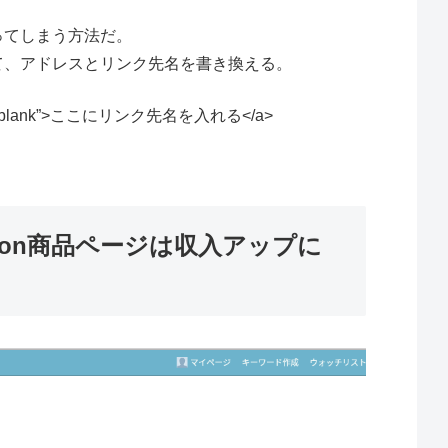
ってしまう方法だ。
して、アドレスとリンク先名を書き換える。
=”_blank”>ここにリンク先名を入れる</a>
。
zon商品ページは収入アップに